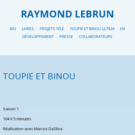
RAYMOND LEBRUN
BIO
LIVRES
PROJETS TÉLÉ
TOUPIE ET BINOU LE FILM
EN
DÉVELOPPEMENT
PRESSE
COLLABORATEURS
TOUPIE ET BINOU
Saison 1
104 X 5 minutes
Réalisation avec Marcos DaSilva